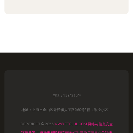
电话：1534215**
地址：上海市金山区朱泾镇人民路360号2幢（朱泾小区）
COPYRIGHT © 2026
WWW.FTGLHL.COM
网络与信息安全
软件开发
上海绛果网络科技有限公司
网络与信息安全软件