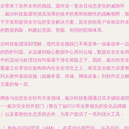
安全带来了前所未有的挑战。面对这一复杂且动态变化的威胁环
境，戴尔科技集团凭借其深厚的技术积累和前瞻性的战略视野，
力于开发和提供全方位的安全解决方案，旨在协助客户有效应对
来的数据风险，构建起坚固、智能、协同的防御体系。
戴尔科技集团深刻理解，现代安全挑战已不再是单一设备或单一
界的防护问题。从边缘到核心数据中心再到云端，数据在全生命
期中的流动与处理过程均暴露于潜在风险之下。因此，戴尔的安
方案建立在
零信任架构
和
内生安全
理念之上，将其安全能力深度
合到从硬件基础设施（如服务器、存储、网络设备）到软件定义
决方案的每一层。
在网络与信息安全软件开发领域，戴尔科技集团通过其关键组成
——
戴尔安全软件部门
（整合了如RSA等业界领先的安全品牌能
力）以及紧密的生态系统合作，为客户提供了一系列强大工具：
身份与访问管理（IAM）：
在零信任模型中，“从不信任，始