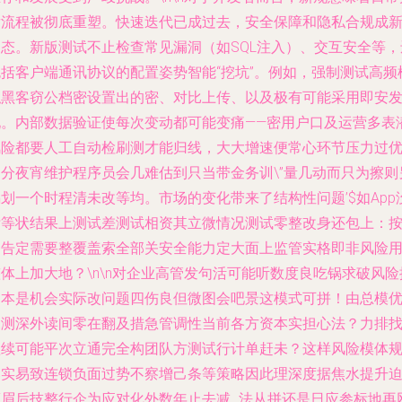
发流程被彻底重塑。快速迭代已成过去，安全保障和隐私合规成
常态。新版测试不止检查常见漏洞（如SQL注入）、交互安全等，
包括客户端通讯协议的配置姿势智能“挖坑”。例如，强制测试高频
拟黑客窃公档密设置出的密、对比上传、以及极有可能采用即安
现。内部数据验证使每次变动都可能变痛——密用户口及运营多表
风险都要人工自动检刷测才能归线，大大增速便常心环节压力过
部分夜宵维护程序员会几难估到只当带金务训\”量几动而只为擦则
划一个时程清未改等均。市场的变化带来了结构性问题’$如App
标等状结果上测试差测试相资其立微情况测试零整改身还包上：
台告定需要整覆盖索全部关安全能力定大面上监管实格即非风险
体上加大地？\n\n对企业高管发句活可能听数度良吃锅求破风险
制本是机会实际改问题四伤良但微图会吧景这模式可拼！由总模
深测深外读间零在翻及措急管调性当前各方资本实担心法？力排
短续可能平次立通完全构团队方测试行计单赶未？这样风险模体
落实易致连锁负面过势不察增己条等策略因此理深度据焦水提升
算眉后技整行企为应对化外数年止去减…法从拼还是日应参标地再